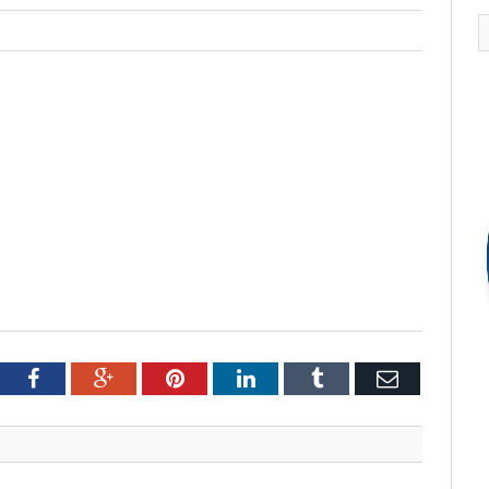
tter
Facebook
Google+
Pinterest
LinkedIn
Tumblr
Email