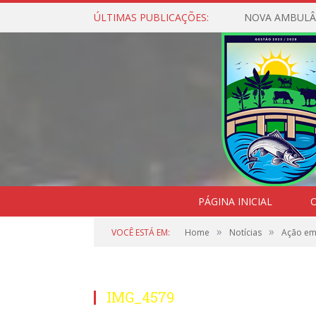
ÚLTIMAS PUBLICAÇÕES:
NOVA AMBULÂ
PÁGINA INICIAL
O
»
»
VOCÊ ESTÁ EM:
Home
Notícias
Ação em
IMG_4579