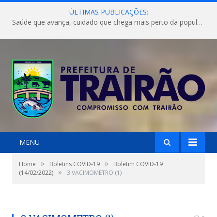
ÚLTIMAS PUBLICAÇÕES:
Saúde que avança, cuidado que chega mais perto da população!
MENU
»
»
Home
Boletins COVID-19
Boletim COVID-19
»
(14/02/2022)
3 VACIMOMETRO (1)