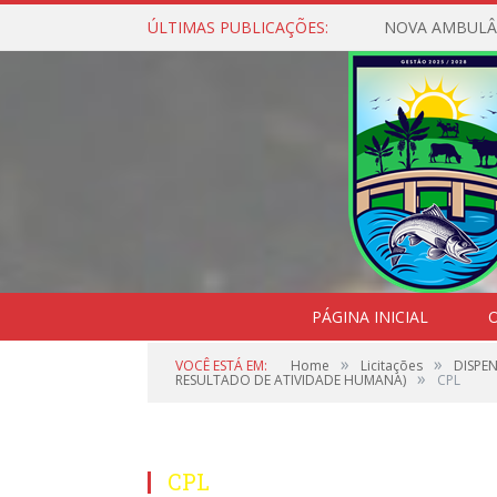
ÚLTIMAS PUBLICAÇÕES:
NOVA AMBULÂ
PÁGINA INICIAL
O
»
»
VOCÊ ESTÁ EM:
Home
Licitações
DISPE
»
RESULTADO DE ATIVIDADE HUMANA)
CPL
CPL