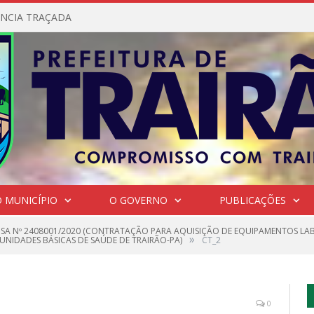
NCIA TRAÇADA
 MUNICÍPIO
O GOVERNO
PUBLICAÇÕES
NSA Nº 2408001/2020 (CONTRATAÇÃO PARA AQUISIÇÃO DE EQUIPAMENTOS LABO
»
UNIDADES BÁSICAS DE SAÚDE DE TRAIRÃO-PA)
CT_2
0