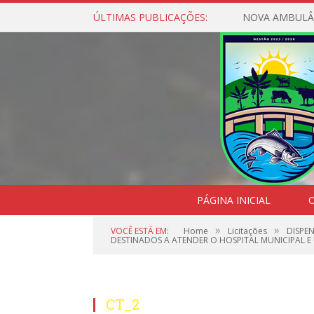
ÚLTIMAS PUBLICAÇÕES:
NOVA AMBULÂ
PÁGINA INICIAL
O
»
»
VOCÊ ESTÁ EM:
Home
Licitações
DISPE
DESTINADOS A ATENDER O HOSPITAL MUNICIPAL E 
CT_2