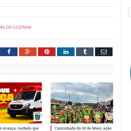
GÁS DE COZINHA
tter
Facebook
Google+
Pinterest
LinkedIn
Tumblr
Email
e avança, cuidado que
Caminhada do 18 de Maio, ação