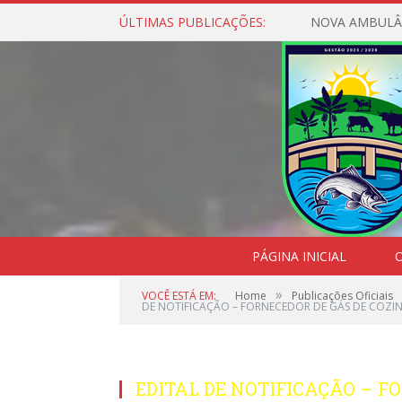
ÚLTIMAS PUBLICAÇÕES:
NOVA AMBULÂ
PÁGINA INICIAL
O
»
VOCÊ ESTÁ EM:
Home
Publicações Oficiais
DE NOTIFICAÇÃO – FORNECEDOR DE GÁS DE COZI
EDITAL DE NOTIFICAÇÃO – F