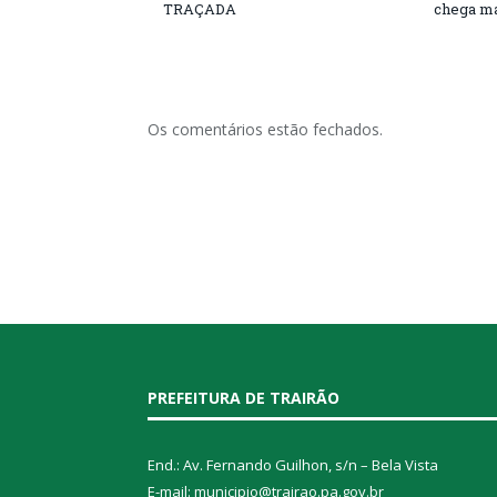
TRAÇADA
chega ma
Os comentários estão fechados.
PREFEITURA DE TRAIRÃO
End.: Av. Fernando Guilhon, s/n – Bela Vista
E-mail: municipio@trairao.pa.gov.br