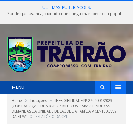
ÚLTIMAS PUBLICAÇÕES:
Saúde que avança, cuidado que chega mais perto da população!
MENU
»
»
Home
Licitações
INEXIGIBILIDADE Nº 2704001/2023
(CONTRATAÇÃO DE SERVIÇOS MÉDICOS, PARA ATENDER AS
DEMANDAS DA UNIDADE DE SAÚDE DA FAMÍLIA VICENTE ALVES
»
DA SILVA)
RELATÓRIO DA CPL