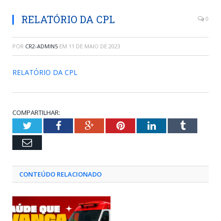
RELATÓRIO DA CPL
0
POR
CR2-ADMIN5
EM
11 DE MAIO DE 2023
RELATÓRIO DA CPL
COMPARTILHAR:
Twitter
Facebook
Google+
Pinterest
LinkedIn
Tumblr
Email
CONTEÚDO RELACIONADO