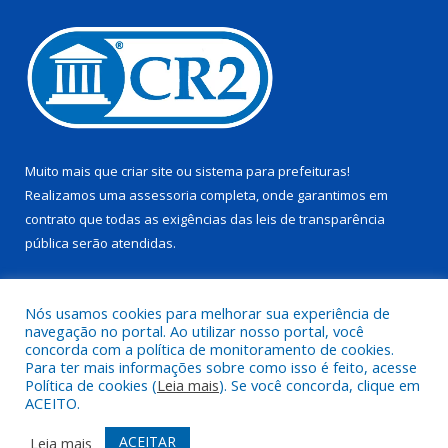
Muito mais que
criar site
ou
sistema para prefeituras
!
Realizamos uma
assessoria
completa, onde garantimos em
contrato que todas as exigências das
leis de transparência
pública
serão atendidas.
Conheça o
PNTP
e o
Radar da Transparência Pública
Nós usamos cookies para melhorar sua experiência de
navegação no portal. Ao utilizar nosso portal, você
concorda com a política de monitoramento de cookies.
Para ter mais informações sobre como isso é feito, acesse
Política de cookies (
Leia mais
). Se você concorda, clique em
Todos os direitos reservados a Prefeitura Municipal de Trairão.
ACEITO.
Mapa do Site
Acessar Área Administrativa
ACEITAR
Leia mais