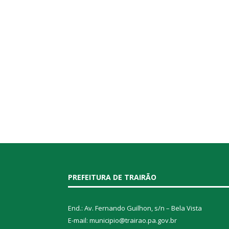
PREFEITURA DE TRAIRÃO
End.: Av. Fernando Guilhon, s/n – Bela Vista
E-mail: municipio@trairao.pa.gov.br