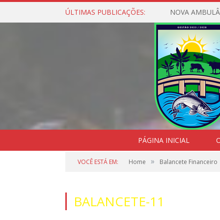
ÚLTIMAS PUBLICAÇÕES:
NOVA AMBULÂ
PÁGINA INICIAL
O
»
VOCÊ ESTÁ EM:
Home
Balancete Financeiro
BALANCETE-11