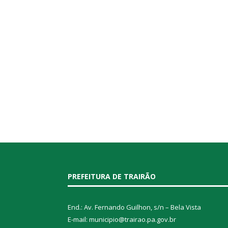
PREFEITURA DE TRAIRÃO
End.: Av. Fernando Guilhon, s/n – Bela Vista
E-mail: municipio@trairao.pa.gov.br