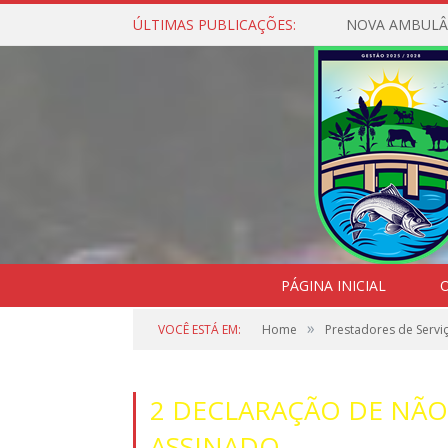
ÚLTIMAS PUBLICAÇÕES:
NOVA AMBULÂ
PÁGINA INICIAL
O
»
VOCÊ ESTÁ EM:
Home
Prestadores de Serviç
2 DECLARAÇÃO DE NÃO 
ASSINADO