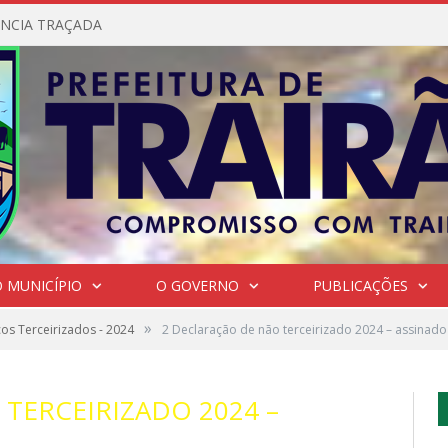
NCIA TRAÇADA
 MUNICÍPIO
O GOVERNO
PUBLICAÇÕES
»
os Terceirizados - 2024
2 Declaração de não terceirizado 2024 – assinado
TERCEIRIZADO 2024 –