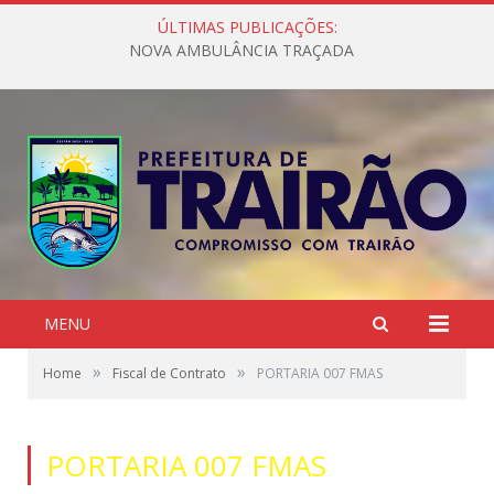
ÚLTIMAS PUBLICAÇÕES:
NOVA AMBULÂNCIA TRAÇADA
MENU
»
»
Home
Fiscal de Contrato
PORTARIA 007 FMAS
PORTARIA 007 FMAS