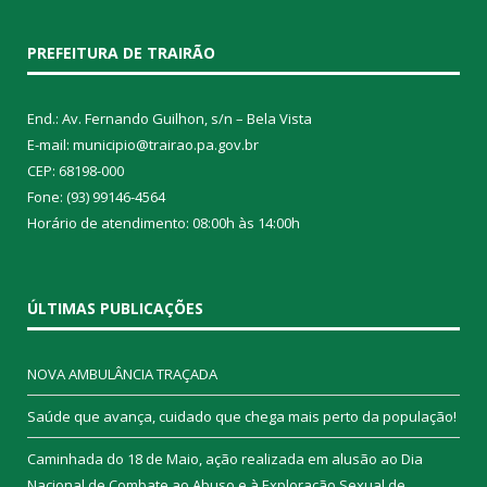
PREFEITURA DE TRAIRÃO
End.: Av. Fernando Guilhon, s/n – Bela Vista
E-mail: municipio@trairao.pa.gov.br
CEP: 68198-000
Fone: (93) 99146-4564
Horário de atendimento: 08:00h às 14:00h
ÚLTIMAS PUBLICAÇÕES
NOVA AMBULÂNCIA TRAÇADA
Saúde que avança, cuidado que chega mais perto da população!
Caminhada do 18 de Maio, ação realizada em alusão ao Dia
Nacional de Combate ao Abuso e à Exploração Sexual de