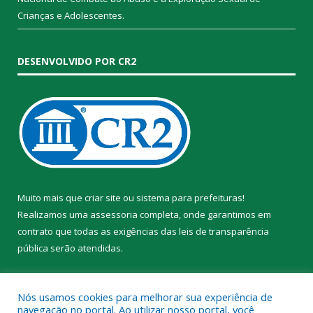
Crianças e Adolescentes.
DESENVOLVIDO POR CR2
Muito mais que
criar site
ou
sistema para prefeituras
!
Realizamos uma
assessoria
completa, onde garantimos em
contrato que todas as exigências das
leis de transparência
pública
serão atendidas.
Conheça o
PNTP
e o
Radar da Transparência Pública
Nós usamos cookies para melhorar sua experiência de
navegação no portal. Ao utilizar nosso portal, você