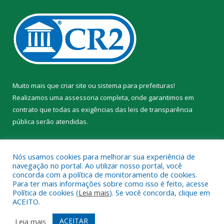
Muito mais que
criar site
ou
sistema para prefeituras
!
Realizamos uma
assessoria
completa, onde garantimos em
contrato que todas as exigências das
leis de transparência
pública
serão atendidas.
Conheça o
PNTP
e o
Radar da Transparência Pública
Nós usamos cookies para melhorar sua experiência de
navegação no portal. Ao utilizar nosso portal, você
concorda com a política de monitoramento de cookies.
Para ter mais informações sobre como isso é feito, acesse
Política de cookies (
Leia mais
). Se você concorda, clique em
Todos os direitos reservados a Prefeitura Municipal de Trairão.
ACEITO.
Mapa do Site
Acessar Área Administrativa
ACEITAR
Leia mais