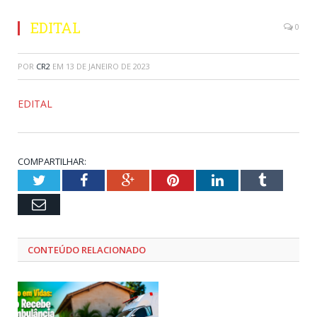
EDITAL
0
POR
CR2
EM
13 DE JANEIRO DE 2023
EDITAL
COMPARTILHAR:
Twitter
Facebook
Google+
Pinterest
LinkedIn
Tumblr
Email
CONTEÚDO RELACIONADO