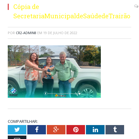
Cópia de
SecretariaMunicipaldeSaúdedeTrairão
POR
CR2-ADMIN8
EM
19 DE JULHO DE 2022
COMPARTILHAR:
Twitter
Facebook
Google+
Pinterest
LinkedIn
Tumblr