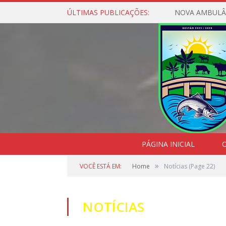
ÚLTIMAS PUBLICAÇÕES:
NOVA AMBULÂ
PÁGINA INICIAL
O
»
VOCÊ ESTÁ EM:
Home
Notícias
(Page 22)
NOTÍCIAS