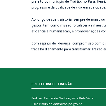
prefeito do município de Trairão, no Pará, Henri
progresso e da qualidade de vida em sua cidade.
Ao longo de sua trajetória, sempre demonstrou
gestor, tem como missão fortalecer a infraestru
eficiência e humanização, e promover ações vol
Com espírito de liderança, compromisso com o 
trabalha diariamente para transformar Trairão e
PREFEITURA DE TRAIRÃO
End.: Av. Fernando Guilhon, s/n – Bela Vista
E-mail: municipio@trairao.pa.gov.br