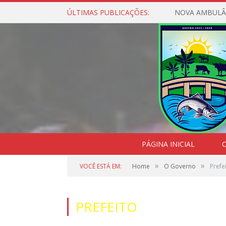
ÚLTIMAS PUBLICAÇÕES:
NOVA AMBULÂ
PÁGINA INICIAL
O
»
»
VOCÊ ESTÁ EM:
Home
O Governo
Prefe
PREFEITO