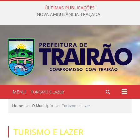
ÚLTIMAS PUBLICAÇÕES:
NOVA AMBULÂNCIA TRAÇADA
MENU:
TURISMO E LAZER
»
»
Home
O Município
Turismo e Lazer
TURISMO E LAZER