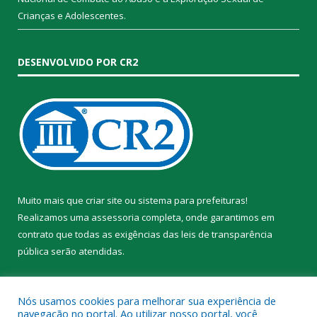
Crianças e Adolescentes.
DESENVOLVIDO POR CR2
Muito mais que
criar site
ou
sistema para prefeituras
!
Realizamos uma
assessoria
completa, onde garantimos em
contrato que todas as exigências das
leis de transparência
pública
serão atendidas.
Conheça o
PNTP
e o
Radar da Transparência Pública
Nós usamos cookies para melhorar sua experiência de
navegação no portal. Ao utilizar nosso portal, você