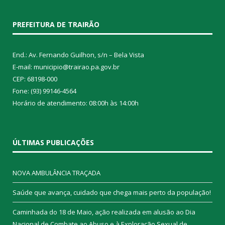
PREFEITURA DE TRAIRÃO
End.: Av. Fernando Guilhon, s/n – Bela Vista
E-mail: municipio@trairao.pa.gov.br
CEP: 68198-000
Fone: (93) 99146-4564
Horário de atendimento: 08:00h às 14:00h
ÚLTIMAS PUBLICAÇÕES
NOVA AMBULÂNCIA TRAÇADA
Saúde que avança, cuidado que chega mais perto da população!
Caminhada do 18 de Maio, ação realizada em alusão ao Dia
Nacional de Combate ao Abuso e à Exploração Sexual de