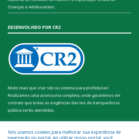
Crianças e Adolescentes.
DESENVOLVIDO POR CR2
Muito mais que
criar site
ou
sistema para prefeituras
!
Realizamos uma
assessoria
completa, onde garantimos em
contrato que todas as exigências das
leis de transparência
pública
serão atendidas.
Conheça o
PNTP
e o
Radar da Transparência Pública
Nós usamos cookies para melhorar sua experiência de
navegação no portal. Ao utilizar nosso portal, você