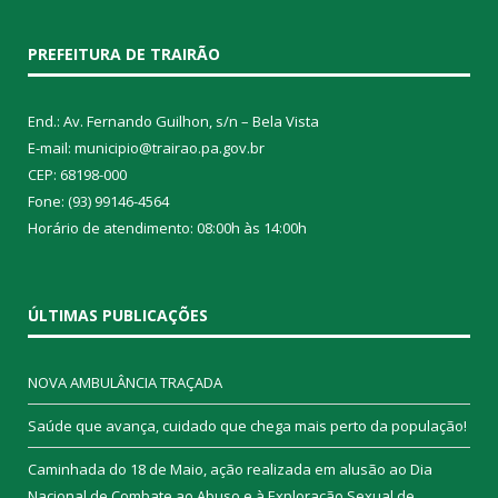
PREFEITURA DE TRAIRÃO
End.: Av. Fernando Guilhon, s/n – Bela Vista
E-mail: municipio@trairao.pa.gov.br
CEP: 68198-000
Fone: (93) 99146-4564
Horário de atendimento: 08:00h às 14:00h
ÚLTIMAS PUBLICAÇÕES
NOVA AMBULÂNCIA TRAÇADA
Saúde que avança, cuidado que chega mais perto da população!
Caminhada do 18 de Maio, ação realizada em alusão ao Dia
Nacional de Combate ao Abuso e à Exploração Sexual de