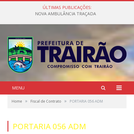
ÚLTIMAS PUBLICAÇÕES:
NOVA AMBULÂNCIA TRAÇADA
MENU
»
»
Home
Fiscal de Contrato
PORTARIA 056 ADM
PORTARIA 056 ADM