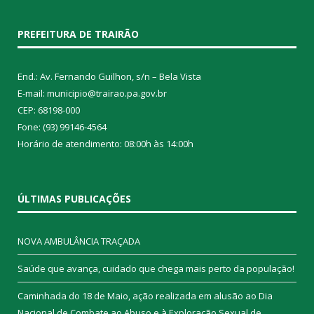
PREFEITURA DE TRAIRÃO
End.: Av. Fernando Guilhon, s/n – Bela Vista
E-mail: municipio@trairao.pa.gov.br
CEP: 68198-000
Fone: (93) 99146-4564
Horário de atendimento: 08:00h às 14:00h
ÚLTIMAS PUBLICAÇÕES
NOVA AMBULÂNCIA TRAÇADA
Saúde que avança, cuidado que chega mais perto da população!
Caminhada do 18 de Maio, ação realizada em alusão ao Dia
Nacional de Combate ao Abuso e à Exploração Sexual de