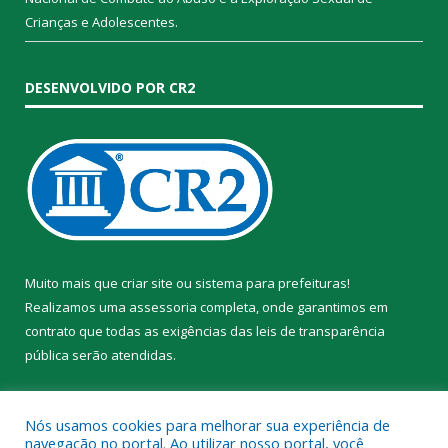
Crianças e Adolescentes.
DESENVOLVIDO POR CR2
Muito mais que
criar site
ou
sistema para prefeituras
!
Realizamos uma
assessoria
completa, onde garantimos em
contrato que todas as exigências das
leis de transparência
pública
serão atendidas.
Conheça o
PNTP
e o
Radar da Transparência Pública
Nós usamos cookies para melhorar sua experiência de
navegação no portal. Ao utilizar nosso portal, você