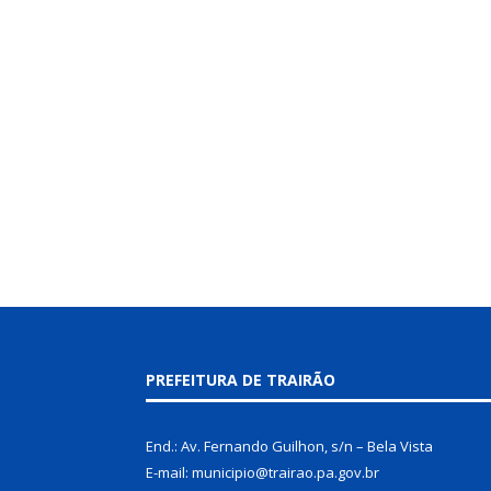
PREFEITURA DE TRAIRÃO
End.: Av. Fernando Guilhon, s/n – Bela Vista
E-mail: municipio@trairao.pa.gov.br