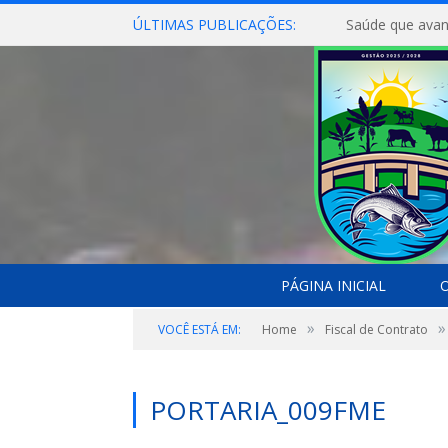
ÚLTIMAS PUBLICAÇÕES:
Saúde que avan
PÁGINA INICIAL
O
»
»
VOCÊ ESTÁ EM:
Home
Fiscal de Contrato
PORTARIA_009FME