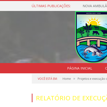
ÚLTIMAS PUBLICAÇÕES:
NOVA AMBULÂ
PÁGINA INICIAL
O
»
VOCÊ ESTÁ EM:
Home
Projetos e execução 
RELATÓRIO DE EXECUÇ