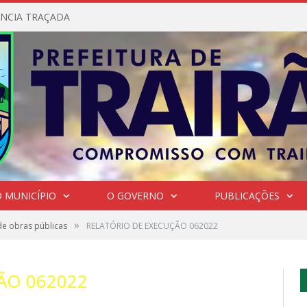
NCIA TRAÇADA
 MUNICÍPIO
O GOVERNO
PUBLICAÇÕES
»
de obras públicas
RELATÓRIO DE EXECUÇÃO 062022
ÃO 062022