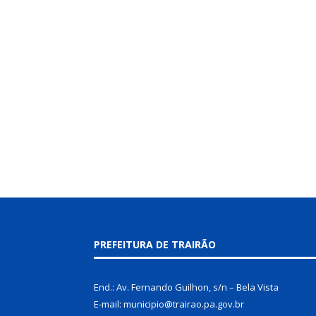
PREFEITURA DE TRAIRÃO
End.: Av. Fernando Guilhon, s/n – Bela Vista
E-mail: municipio@trairao.pa.gov.br