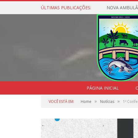
ÚLTIMAS PUBLICAÇÕES:
NOVA AMBULÂ
PÁGINA INICIAL
O
»
»
VOCÊ ESTÁ EM:
Home
Notícias
1ª Confe