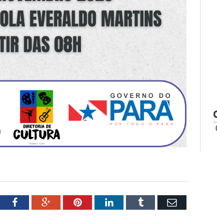
tter
Facebook
Google+
Pinterest
LinkedIn
Tumblr
Email