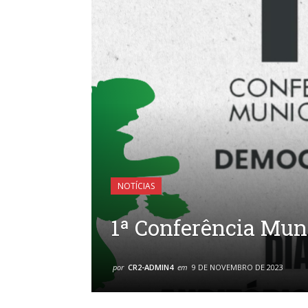
NOTÍCIAS
1ª Conferência Muni
por
CR2-ADMIN4
em
9 DE NOVEMBRO DE 2023