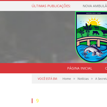
ÚLTIMAS PUBLICAÇÕES:
NOVA AMBULÂ
PÁGINA INICIAL
O
»
»
VOCÊ ESTÁ EM:
Home
Notícias
A Secret
9