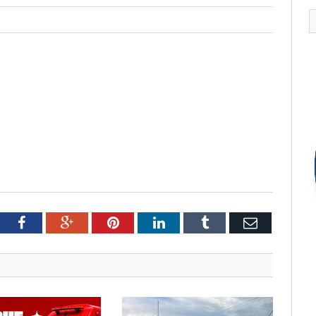
tter
Facebook
Google+
Pinterest
LinkedIn
Tumblr
Email