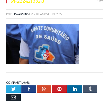
M-222421332Q
0
POR
CR2-ADMIN5
EM
2 DE AGOSTO DE 2022
COMPARTILHAR:
Twitter
Facebook
Google+
Pinterest
LinkedIn
Tumblr
Email