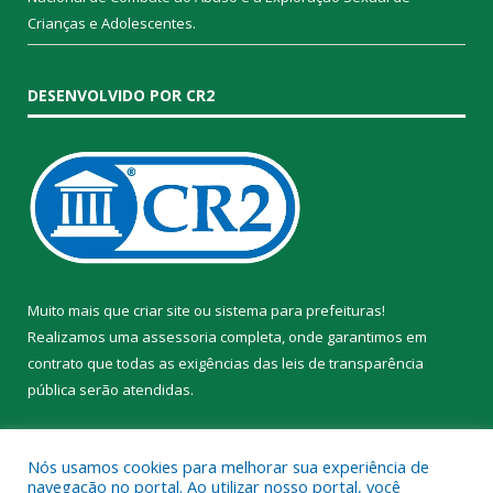
Crianças e Adolescentes.
DESENVOLVIDO POR CR2
Muito mais que
criar site
ou
sistema para prefeituras
!
Realizamos uma
assessoria
completa, onde garantimos em
contrato que todas as exigências das
leis de transparência
pública
serão atendidas.
Conheça o
PNTP
e o
Radar da Transparência Pública
Nós usamos cookies para melhorar sua experiência de
navegação no portal. Ao utilizar nosso portal, você