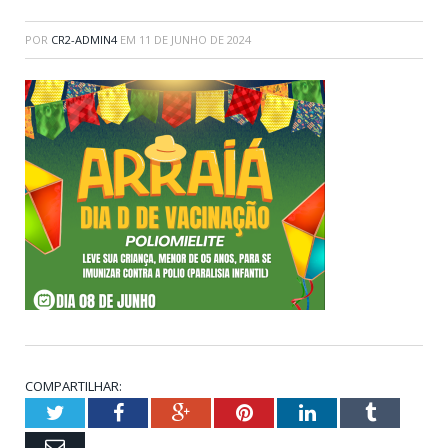
POR
CR2-ADMIN4
EM
11 DE JUNHO DE 2024
COMPARTILHAR:
Twitter
Facebook
Google+
Pinterest
LinkedIn
Tumblr
Email