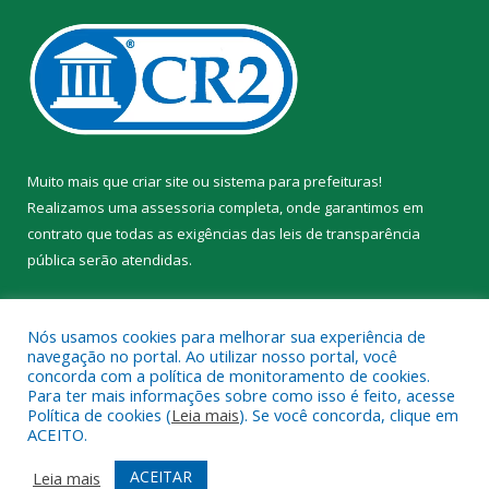
Muito mais que
criar site
ou
sistema para prefeituras
!
Realizamos uma
assessoria
completa, onde garantimos em
contrato que todas as exigências das
leis de transparência
pública
serão atendidas.
Conheça o
PNTP
e o
Radar da Transparência Pública
Nós usamos cookies para melhorar sua experiência de
navegação no portal. Ao utilizar nosso portal, você
concorda com a política de monitoramento de cookies.
Para ter mais informações sobre como isso é feito, acesse
Política de cookies (
Leia mais
). Se você concorda, clique em
Todos os direitos reservados a Prefeitura Municipal de Trairão.
ACEITO.
Mapa do Site
Acessar Área Administrativa
ACEITAR
Leia mais