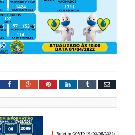
tter
Facebook
Google+
Pinterest
LinkedIn
Tumblr
Email
Boletim COVID-19 (02/05/2024)