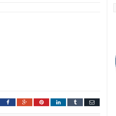
tter
Facebook
Google+
Pinterest
LinkedIn
Tumblr
Email