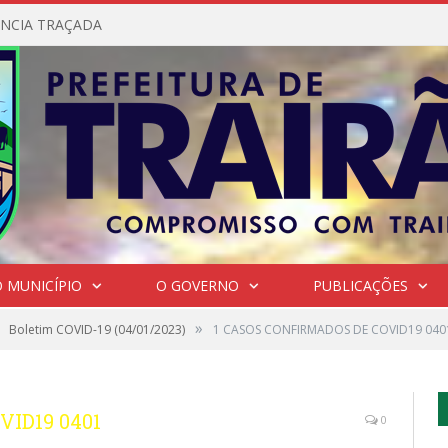
NCIA TRAÇADA
 MUNICÍPIO
O GOVERNO
PUBLICAÇÕES
»
Boletim COVID-19 (04/01/2023)
1 CASOS CONFIRMADOS DE COVID19 040
ID19 0401
0