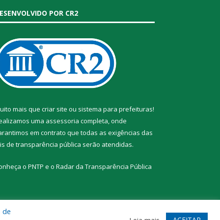
ESENVOLVIDO POR CR2
uito mais que
criar site
ou
sistema para prefeituras
!
ealizamos uma
assessoria
completa, onde
arantimos em contrato que todas as exigências das
eis de transparência pública
serão atendidas.
onheça o
PNTP
e o
Radar da Transparência Pública
a de
te
Acessar Área Administrativa
Acessar Webmail
ACEITAR