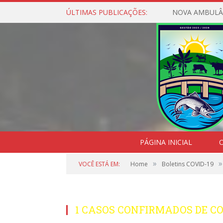
ÚLTIMAS PUBLICAÇÕES:
NOVA AMBULÂ
PÁGINA INICIAL
O
»
»
VOCÊ ESTÁ EM:
Home
Boletins COVID-19
1 CASOS CONFIRMADOS DE COV