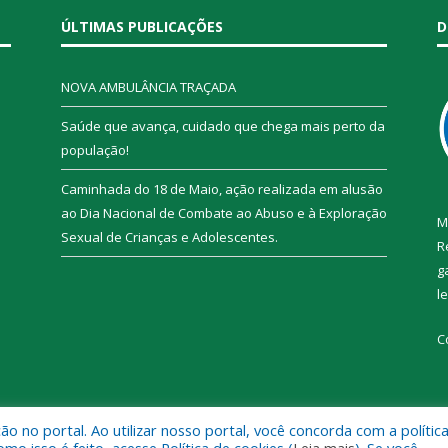
ÚLTIMAS PUBLICAÇÕES
D
NOVA AMBULÂNCIA TRAÇADA
Saúde que avança, cuidado que chega mais perto da
população!
Caminhada do 18 de Maio, ação realizada em alusão
ao Dia Nacional de Combate ao Abuso e à Exploração
M
Sexual de Crianças e Adolescentes.
R
g
l
C
 no portal. Ao utilizar nosso portal, você concorda com a polític
 de Trairão.
Mapa do Si