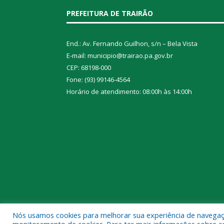
PREFEITURA DE TRAIRÃO
End.: Av. Fernando Guilhon, s/n – Bela Vista
E-mail: municipio@trairao.pa.gov.br
CEP: 68198-000
Fone: (93) 99146-4564
Horário de atendimento: 08:00h às 14:00h
Nós usamos cookies para melhorar sua experiência de navegação
Todos os direitos reservados a Prefeitura Municipal