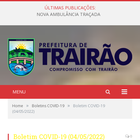
ÚLTIMAS PUBLICAÇÕES:
NOVA AMBULÂNCIA TRAÇADA
MENU
»
»
Home
Boletins COVID-19
Boletim COVID-19
(04/05/2022)
Boletim COVID-19 (04/05/2022)
0