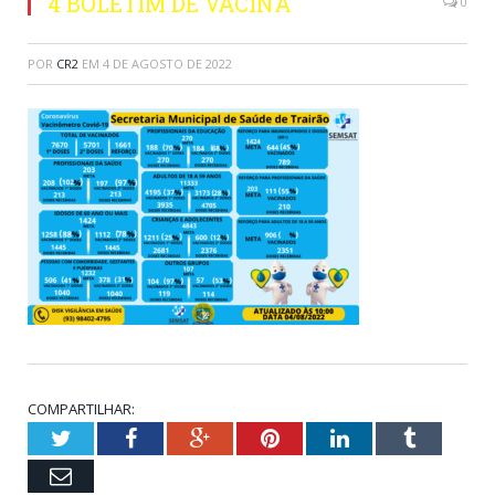
4 BOLETIM DE VACINA
0
POR
CR2
EM
4 DE AGOSTO DE 2022
COMPARTILHAR:
Twitter
Facebook
Google+
Pinterest
LinkedIn
Tumblr
Email