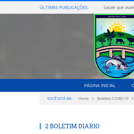
ÚLTIMAS PUBLICAÇÕES:
Saúde que avan
PÁGINA INICIAL
O
»
»
VOCÊ ESTÁ EM:
Home
Boletins COVID-19
2 BOLETIM DIARIO