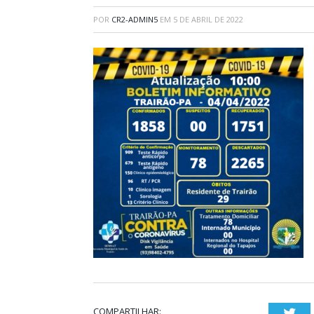
POR
CR2-ADMIN5
EM
5 DE ABRIL DE 2022
COMPARTILHAR:
Twi