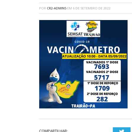
POR
CR2-ADMIN5
EM
6 DE SETEMBRO DE 2022
COMPARTILHAR:
Twi