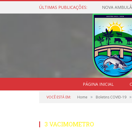
ÚLTIMAS PUBLICAÇÕES:
NOVA AMBULÂ
PÁGINA INICIAL
O
»
»
VOCÊ ESTÁ EM:
Home
Boletins COVID-19
3 VACIMOMETRO