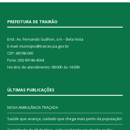
PREFEITURA DE TRAIRÃO
End.: Av. Fernando Guilhon, s/n – Bela Vista
E-mail: municipio@trairao.pa.gov.br
CEP: 68198-000
Fone: (93) 99146-4564
Horário de atendimento: 08:00h às 14:00h
ÚLTIMAS PUBLICAÇÕES
NOVA AMBULÂNCIA TRAÇADA
Saúde que avança, cuidado que chega mais perto da população!
Caminhada do 18 de Maio, ação realizada em alusão ao Dia