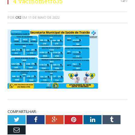
4 vacinometro35
0
POR
CR2
EM
11 DE MAIO DE 2022
COMPARTILHAR:
Twitter
Facebook
Google+
Pinterest
LinkedIn
Tumblr
Email