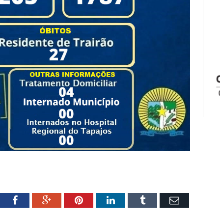
tter
Facebook
Google+
Pinterest
LinkedIn
Tumblr
Email