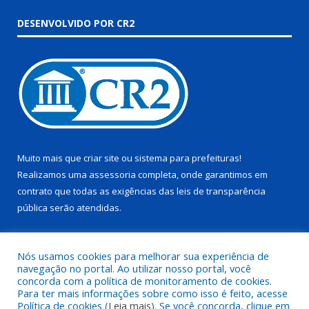
DESENVOLVIDO POR CR2
Muito mais que
criar site
ou
sistema para prefeituras
!
Realizamos uma
assessoria
completa, onde garantimos em
contrato que todas as exigências das
leis de transparência
pública
serão atendidas.
Conheça o
PNTP
e o
Radar da Transparência Pública
Nós usamos cookies para melhorar sua experiência de
navegação no portal. Ao utilizar nosso portal, você
concorda com a política de monitoramento de cookies.
Para ter mais informações sobre como isso é feito, acesse
Política de cookies (
Leia mais
). Se você concorda, clique em