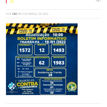
ll
0
POR
CR2
EM
3 DE MARÇO DE 2022