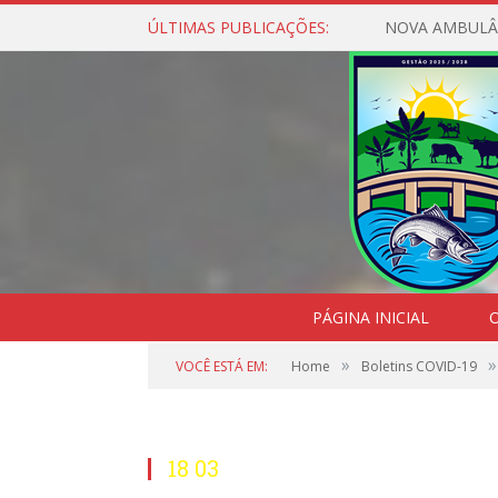
ÚLTIMAS PUBLICAÇÕES:
NOVA AMBULÂ
PÁGINA INICIAL
O
»
»
VOCÊ ESTÁ EM:
Home
Boletins COVID-19
18 03