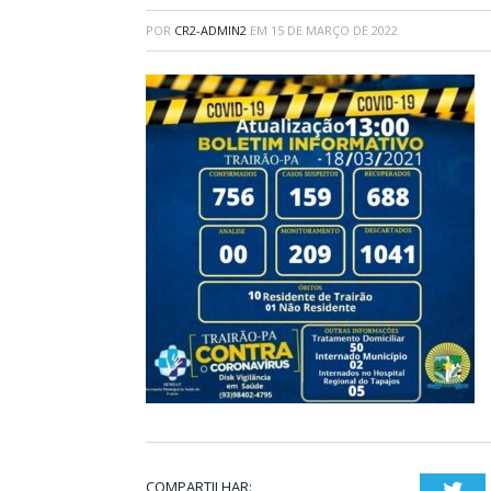
POR
CR2-ADMIN2
EM
15 DE MARÇO DE 2022
COMPARTILHAR:
Twi