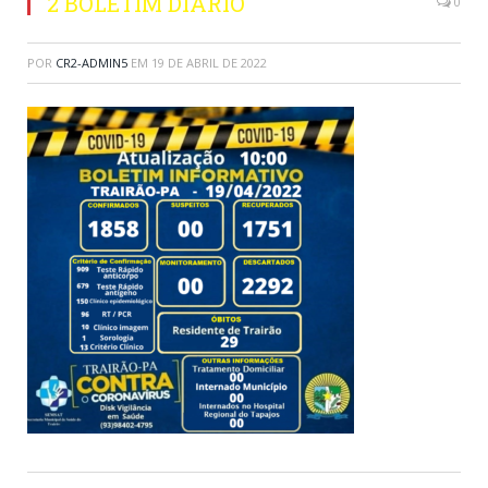
2 BOLETIM DIARIO
0
POR
CR2-ADMIN5
EM
19 DE ABRIL DE 2022