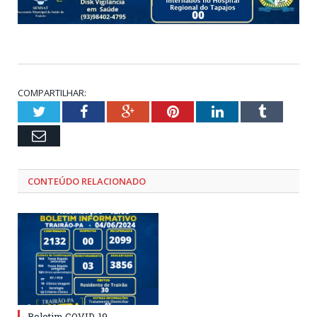
COMPARTILHAR:
Twitter
Facebook
Google+
Pinterest
LinkedIn
Tumblr
Email
CONTEÚDO RELACIONADO
Boletim COVID-19