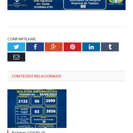
COMPARTILHAR:
Twitter
Facebook
Google+
Pinterest
LinkedIn
Tumblr
Email
CONTEÚDO RELACIONADO
Boletim COVID-19