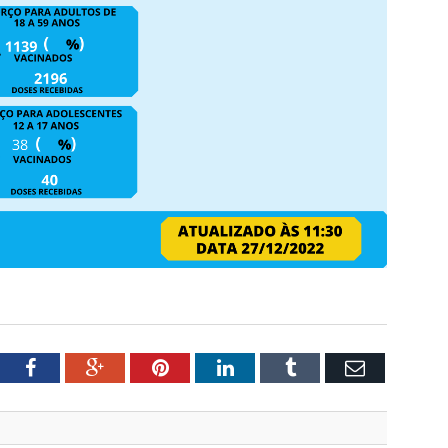
tter
Facebook
Google+
Pinterest
LinkedIn
Tumblr
Email