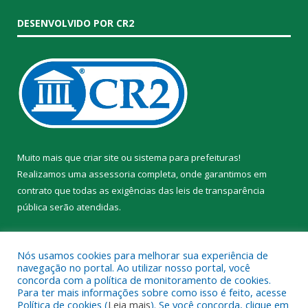
DESENVOLVIDO POR CR2
Muito mais que
criar site
ou
sistema para prefeituras
!
Realizamos uma
assessoria
completa, onde garantimos em
contrato que todas as exigências das
leis de transparência
pública
serão atendidas.
Conheça o
PNTP
e o
Radar da Transparência Pública
Nós usamos cookies para melhorar sua experiência de
navegação no portal. Ao utilizar nosso portal, você
concorda com a política de monitoramento de cookies.
Para ter mais informações sobre como isso é feito, acesse
Política de cookies (
Leia mais
). Se você concorda, clique em