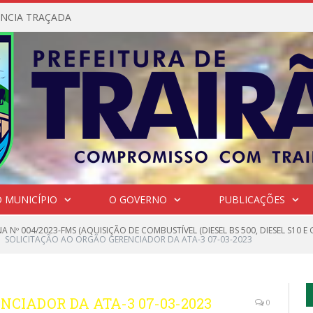
NCIA TRAÇADA
 MUNICÍPIO
O GOVERNO
PUBLICAÇÕES
 Nº 004/2023-FMS (AQUISIÇÃO DE COMBUSTÍVEL (DIESEL BS 500, DIESEL S1
SOLICITAÇÃO AO ORGÃO GERENCIADOR DA ATA-3 07-03-2023
NCIADOR DA ATA-3 07-03-2023
0