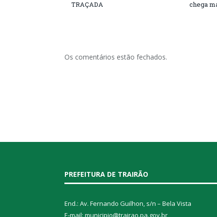
TRAÇADA
chega ma
Os comentários estão fechados.
PREFEITURA DE TRAIRÃO
End.: Av. Fernando Guilhon, s/n – Bela Vista
E-mail: municipio@trairao.pa.gov.br