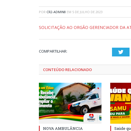
POR
CR2-ADMIN8
EM
5 DE JULHO DE 2023
SOLICITAÇÃO AO ORGÃO GERENCIADOR DA ATA
COMPARTILHAR:
Twi
CONTEÚDO RELACIONADO
NOVA AMBULÂNCIA
Saúde qu