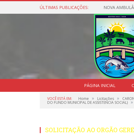
ÚLTIMAS PUBLICAÇÕES:
NOVA AMBULÂ
PÁGINA INICIAL
O
»
»
VOCÊ ESTÁ EM:
Home
Licitações
CARONA
»
DO FUNDO MUNICIPAL DE ASSISTENCIA SOCIAL)
SOLICITAÇÃO AO ORGÃO GERE