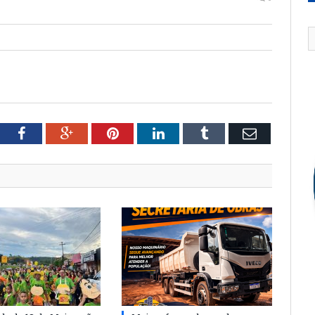
tter
Facebook
Google+
Pinterest
LinkedIn
Tumblr
Email