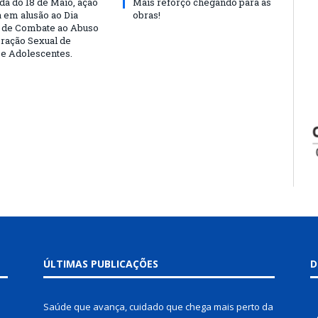
a do 18 de Maio, ação
Mais reforço chegando para as
a em alusão ao Dia
obras!
 de Combate ao Abuso
oração Sexual de
 e Adolescentes.
ÚLTIMAS PUBLICAÇÕES
D
Saúde que avança, cuidado que chega mais perto da