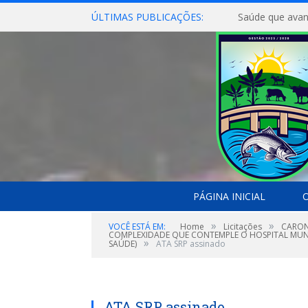
ÚLTIMAS PUBLICAÇÕES:
Saúde que avan
PÁGINA INICIAL
O
»
»
VOCÊ ESTÁ EM:
Home
Licitações
CARON
COMPLEXIDADE QUE CONTEMPLE O HOSPITAL MUNI
»
SAÚDE)
ATA SRP assinado
ATA SRP assinado