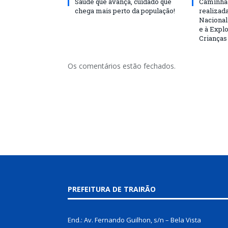
Saúde que avança, cuidado que
Caminhad
chega mais perto da população!
realizad
Nacional
e à Expl
Crianças
Os comentários estão fechados.
PREFEITURA DE TRAIRÃO
End.: Av. Fernando Guilhon, s/n – Bela Vista