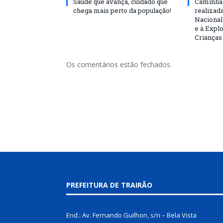
Saúde que avança, cuidado que
Caminhad
chega mais perto da população!
realizad
Nacional
e à Expl
Crianças
Os comentários estão fechados.
PREFEITURA DE TRAIRÃO
End.: Av. Fernando Guilhon, s/n – Bela Vista