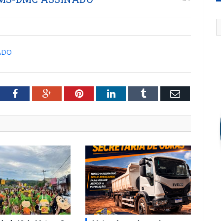
ADO
tter
Facebook
Google+
Pinterest
LinkedIn
Tumblr
Email