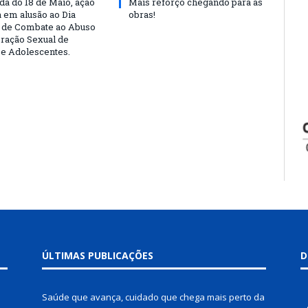
a do 18 de Maio, ação
Mais reforço chegando para as
a em alusão ao Dia
obras!
 de Combate ao Abuso
oração Sexual de
 e Adolescentes.
ÚLTIMAS PUBLICAÇÕES
D
Saúde que avança, cuidado que chega mais perto da