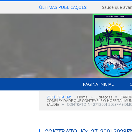
ÚLTIMAS PUBLICAÇÕES:
Saúde que avan
PÁGINA INICIAL
O
»
»
VOCÊ ESTÁ EM:
Home
Licitações
CARON
COMPLEXIDADE QUE CONTEMPLE O HOSPITAL MUNI
»
SAÚDE)
CONTRATO_Nº_2712001.2023FMS-DMC
CONTRATO_Nº_2712001.2023