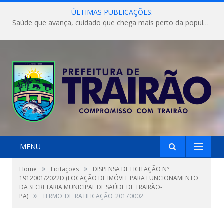
ÚLTIMAS PUBLICAÇÕES:
Saúde que avança, cuidado que chega mais perto da população!
MENU
»
»
Home
Licitações
DISPENSA DE LICITAÇÃO Nº
1912001/2022D (LOCAÇÃO DE IMÓVEL PARA FUNCIONAMENTO
DA SECRETARIA MUNICIPAL DE SAÚDE DE TRAIRÃO-
»
PA)
TERMO_DE_RATIFICAÇÃO_20170002