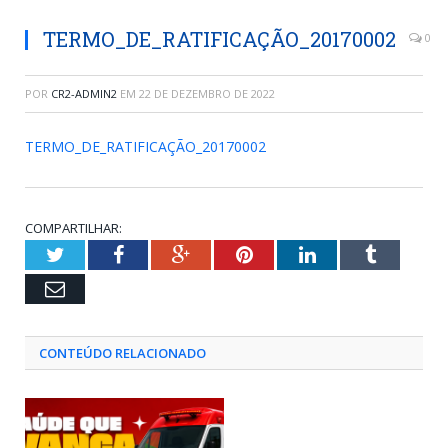
TERMO_DE_RATIFICAÇÃO_20170002
0
POR
CR2-ADMIN2
EM
22 DE DEZEMBRO DE 2022
TERMO_DE_RATIFICAÇÃO_20170002
COMPARTILHAR:
Twitter
Facebook
Google+
Pinterest
LinkedIn
Tumblr
Email
CONTEÚDO RELACIONADO