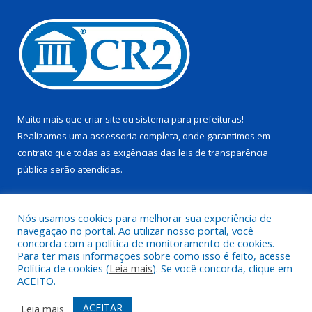
Muito mais que
criar site
ou
sistema para prefeituras
!
Realizamos uma
assessoria
completa, onde garantimos em
contrato que todas as exigências das
leis de transparência
pública
serão atendidas.
Conheça o
PNTP
e o
Radar da Transparência Pública
Nós usamos cookies para melhorar sua experiência de
navegação no portal. Ao utilizar nosso portal, você
concorda com a política de monitoramento de cookies.
Para ter mais informações sobre como isso é feito, acesse
Política de cookies (
Leia mais
). Se você concorda, clique em
Todos os direitos reservados a Prefeitura Municipal de Trairão.
ACEITO.
Mapa do Site
Acessar Área Administrativa
ACEITAR
Leia mais