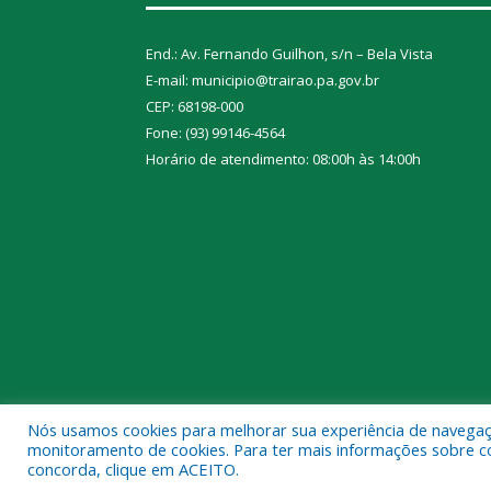
End.: Av. Fernando Guilhon, s/n – Bela Vista
E-mail: municipio@trairao.pa.gov.br
CEP: 68198-000
Fone: (93) 99146-4564
Horário de atendimento: 08:00h às 14:00h
Nós usamos cookies para melhorar sua experiência de navegação
Todos os direitos reservados a Prefeitura Municipal
monitoramento de cookies. Para ter mais informações sobre como
concorda, clique em ACEITO.