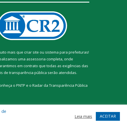
uito mais que
criar site
ou
sistema para prefeituras
!
ealizamos uma
assessoria
completa, onde
arantimos em contrato que todas as exigências das
eis de transparência pública
serão atendidas.
onheça o
PNTP
e o
Radar da Transparência Pública
a de
te
Acessar Área Administrativa
Acessar Webmail
ACEITAR
Leia mais