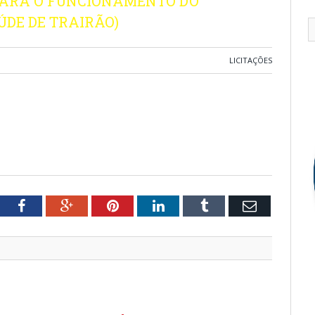
PARA O FUNCIONAMENTO DO
ÚDE DE TRAIRÃO)
LICITAÇÕES
tter
Facebook
Google+
Pinterest
LinkedIn
Tumblr
Email