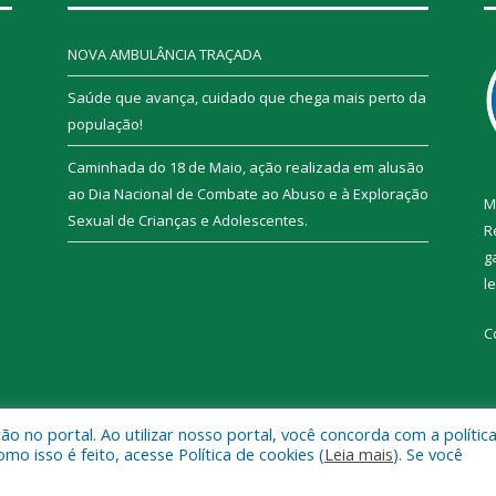
NOVA AMBULÂNCIA TRAÇADA
Saúde que avança, cuidado que chega mais perto da
população!
Caminhada do 18 de Maio, ação realizada em alusão
ao Dia Nacional de Combate ao Abuso e à Exploração
M
Sexual de Crianças e Adolescentes.
R
g
l
C
 no portal. Ao utilizar nosso portal, você concorda com a polític
 de Trairão.
Mapa do Si
 isso é feito, acesse Política de cookies (
Leia mais
). Se você