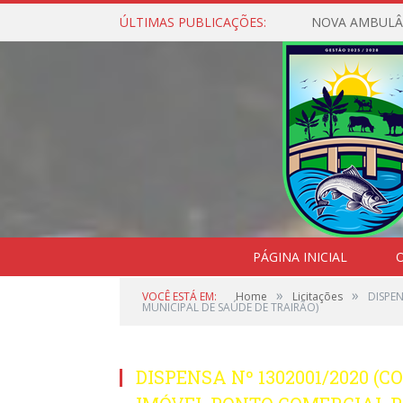
ÚLTIMAS PUBLICAÇÕES:
NOVA AMBULÂ
PÁGINA INICIAL
O
»
»
VOCÊ ESTÁ EM:
Home
Licitações
DISPE
MUNICIPAL DE SAÚDE DE TRAIRÃO)
DISPENSA Nº 1302001/2020 