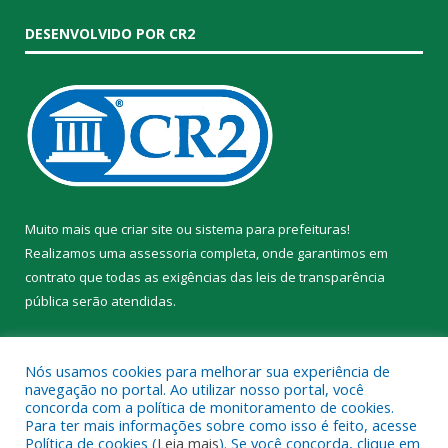
DESENVOLVIDO POR CR2
Muito mais que
criar site
ou
sistema para prefeituras
!
Realizamos uma
assessoria
completa, onde garantimos em
contrato que todas as exigências das
leis de transparência
pública
serão atendidas.
Conheça o
PNTP
e o
Radar da Transparência Pública
Nós usamos cookies para melhorar sua experiência de
navegação no portal. Ao utilizar nosso portal, você
concorda com a política de monitoramento de cookies.
Para ter mais informações sobre como isso é feito, acesse
Política de cookies (
Leia mais
). Se você concorda, clique em