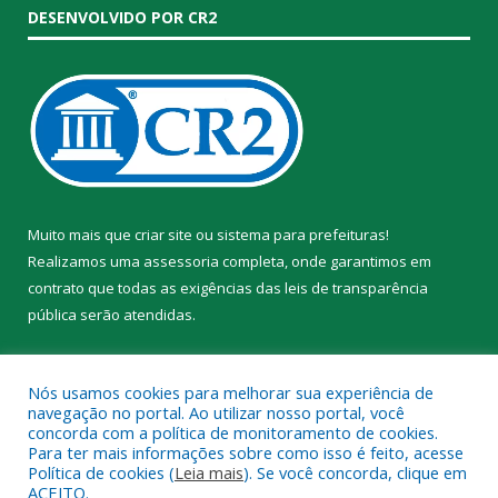
DESENVOLVIDO POR CR2
Muito mais que
criar site
ou
sistema para prefeituras
!
Realizamos uma
assessoria
completa, onde garantimos em
contrato que todas as exigências das
leis de transparência
pública
serão atendidas.
Conheça o
PNTP
e o
Radar da Transparência Pública
Nós usamos cookies para melhorar sua experiência de
navegação no portal. Ao utilizar nosso portal, você
concorda com a política de monitoramento de cookies.
Para ter mais informações sobre como isso é feito, acesse
Política de cookies (
Leia mais
). Se você concorda, clique em
Todos os direitos reservados a Prefeitura Municipal de Trairão.
ACEITO.