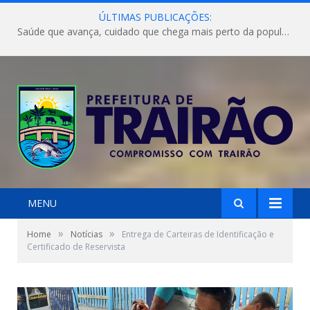
ÚLTIMAS PUBLICAÇÕES:
Saúde que avança, cuidado que chega mais perto da população!
MENU
»
»
Home
Notícias
Entrega de Carteiras de Identificação e
Certificado de Reservista