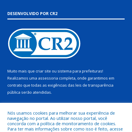
DESENVOLVIDO POR CR2
Muito mais que
criar site
ou
sistema para prefeituras
!
Realizamos uma
assessoria
completa, onde garantimos em
contrato que todas as exigências das
leis de transparência
pública
serão atendidas.
Conheça o
PNTP
e o
Radar da Transparência Pública
Nós usamos cookies para melhorar sua experiência de
navegação no portal. Ao utilizar nosso portal, você
concorda com a política de monitoramento de cookies.
Para ter mais informações sobre como isso é feito, acesse